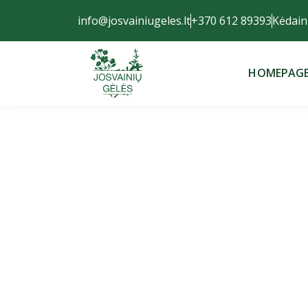
info@josvainiugeles.lt
+370 612 89393
Kėdaini
HOMEPAG