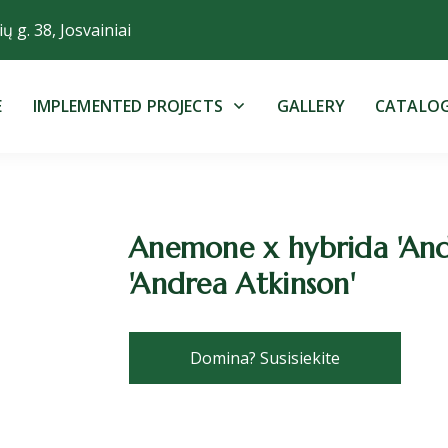
ų g. 38, Josvainiai
E
IMPLEMENTED PROJECTS
GALLERY
CATALO
Anemone x hybrida 'Andr
'Andrea Atkinson'
Domina? Susisiekite