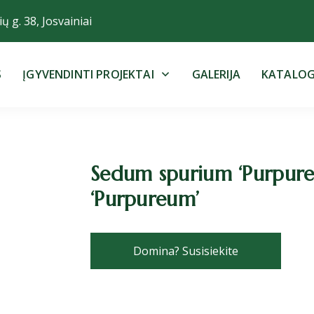
ų g. 38, Josvainiai
S
ĮGYVENDINTI PROJEKTAI
GALERIJA
KATALO
Sedum spurium ‘Purpureu
‘Purpureum’
Domina? Susisiekite