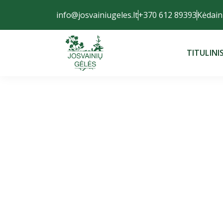
info@josvainiugeles.lt
+370 612 89393
Kėdaini
TITULINI