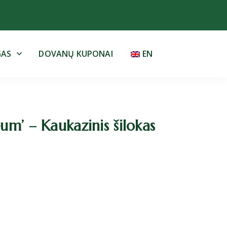
GAS
DOVANŲ KUPONAI
EN
m’ – Kaukazinis šilokas