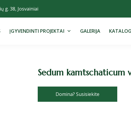
ų g. 38, Josvainiai
S
ĮGYVENDINTI PROJEKTAI
GALERIJA
KATALO
Sedum kamtschaticum var
Domina? Susisiekite