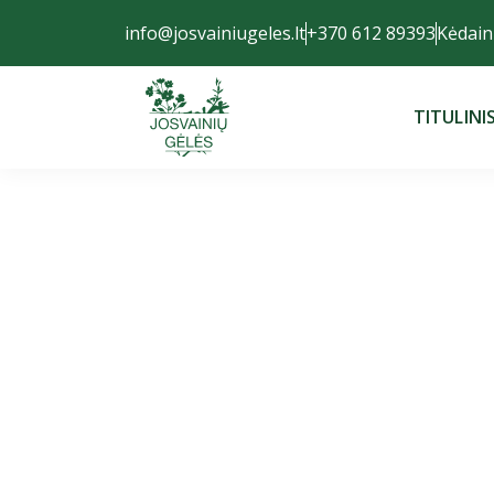
info@josvainiugeles.lt
+370 612 89393
Kėdaini
TITULINI