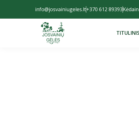
info@josvainiugeles.lt
+370 612 89393
Kėdaini
TITULINI