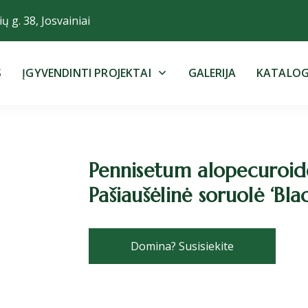
ų g. 38, Josvainiai
S
ĮGYVENDINTI PROJEKTAI
GALERIJA
KATALO
Pennisetum alopecuroide
Pašiaušėlinė soruolė ‘Bla
Domina? Susisiekite