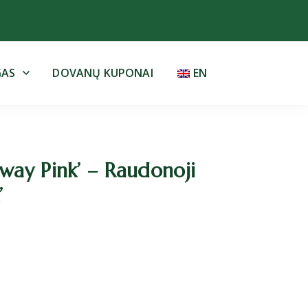
GAS
DOVANŲ KUPONAI
EN
ay Pink’ – Raudonoji
’