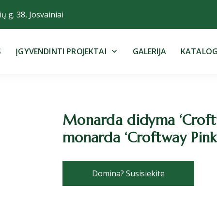
ų g. 38, Josvainiai
S
ĮGYVENDINTI PROJEKTAI
GALERIJA
KATALO
Monarda didyma ‘Croftw
monarda ‘Croftway Pink
Domina? Susisiekite