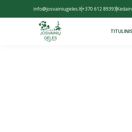
info@josvainiugeles.lt
+370 612 89393
Kėdaini
TITULINI