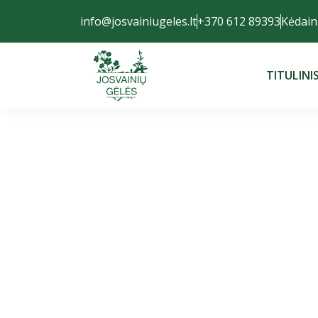
info@josvainiugeles.lt
+370 612 89393
Kėdaini
TITULINI