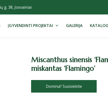
ų g. 38, Josvainiai
S
ĮGYVENDINTI PROJEKTAI
GALERIJA
KATALO
Miscanthus sinensis ‘Flam
miskantas ‘Flamingo’
Domina? Susisiekite