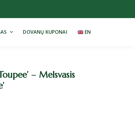
GAS
DOVANŲ KUPONAI
EN
Toupee’ – Melsvasis
e’