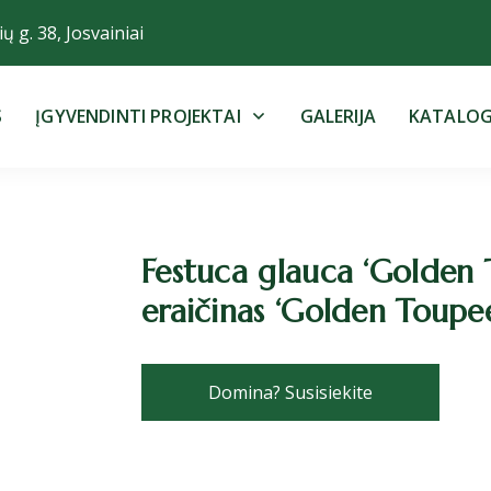
ų g. 38, Josvainiai
S
ĮGYVENDINTI PROJEKTAI
GALERIJA
KATALO
Festuca glauca ‘Golden 
eraičinas ‘Golden Toupe
Domina? Susisiekite