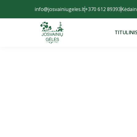
info@josvainiugeles.lt
+370 612 89393
Kėdaini
TITULINI