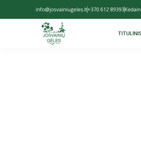
info@josvainiugeles.lt
+370 612 89393
Kėdaini
TITULINI