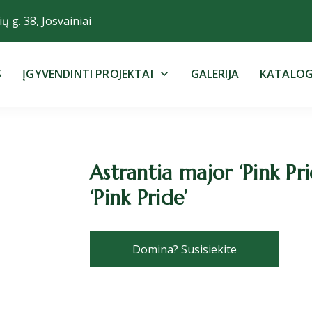
ų g. 38, Josvainiai
S
ĮGYVENDINTI PROJEKTAI
GALERIJA
KATALO
Astrantia major ‘Pink Pri
‘Pink Pride’
Domina? Susisiekite